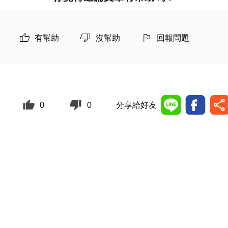
有幫助
沒幫助
回報問題
0
0
分享給好友