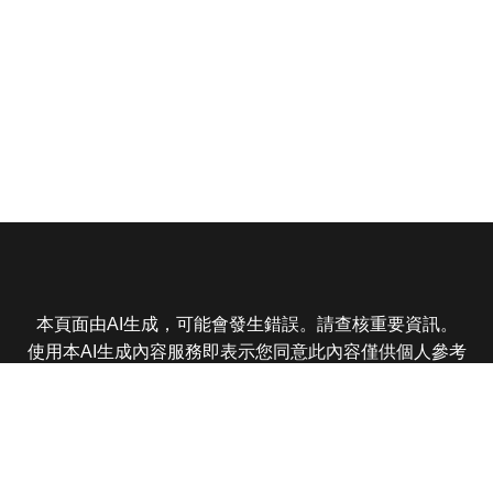
本頁面由AI生成，可能會發生錯誤。請查核重要資訊。
使用本AI生成內容服務即表示您同意此內容僅供個人參考
非商業用途，任何轉載分享皆不得違反法律或侵犯智慧財
產權，且您了解輸出內容可能不準確，所有爭議東森娛樂
保有最終解釋權