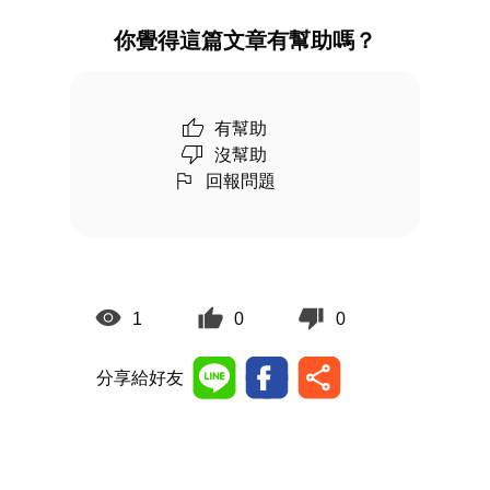
你覺得這篇文章有幫助嗎？
有幫助
沒幫助
回報問題
1
0
0
分享給好友