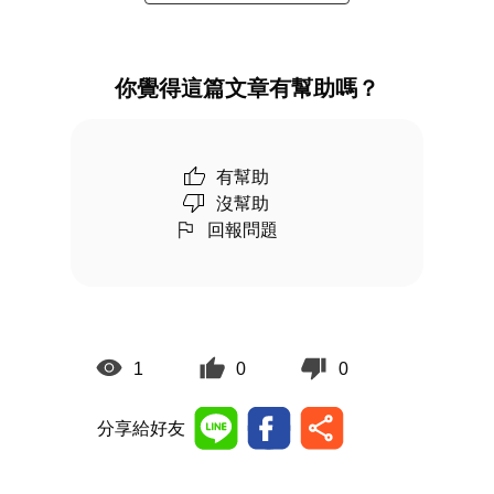
你覺得這篇文章有幫助嗎？
有幫助
沒幫助
回報問題
1
0
0
分享給好友