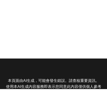
本頁面由AI生成，可能會發生錯誤。請查核重要資訊。
使用本AI生成內容服務即表示您同意此內容僅供個人參考
非商業用途，任何轉載分享皆不得違反法律或侵犯智慧財
產權，且您了解輸出內容可能不準確，所有爭議東森娛樂
保有最終解釋權