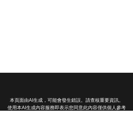
本頁面由AI生成，可能會發生錯誤。請查核重要資訊。
使用本AI生成內容服務即表示您同意此內容僅供個人參考
非商業用途，任何轉載分享皆不得違反法律或侵犯智慧財
產權，且您了解輸出內容可能不準確，所有爭議東森娛樂
保有最終解釋權