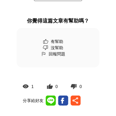
你覺得這篇文章有幫助嗎？
有幫助
沒幫助
回報問題
1
0
0
分享給好友