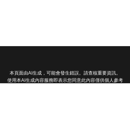
本頁面由AI生成，可能會發生錯誤。請查核重要資訊。
使用本AI生成內容服務即表示您同意此內容僅供個人參考
非商業用途，任何轉載分享皆不得違反法律或侵犯智慧財
產權，且您了解輸出內容可能不準確，所有爭議東森娛樂
保有最終解釋權
東森電視 版權所有 © 2025 EBC All Rights Reserved.
|
隱
私權政策