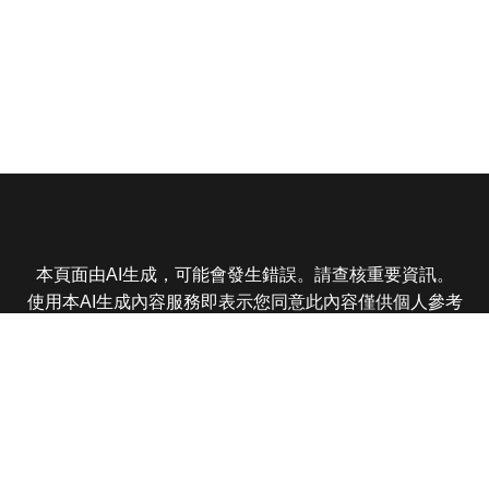
本頁面由AI生成，可能會發生錯誤。請查核重要資訊。
使用本AI生成內容服務即表示您同意此內容僅供個人參考
非商業用途，任何轉載分享皆不得違反法律或侵犯智慧財
產權，且您了解輸出內容可能不準確，所有爭議東森娛樂
保有最終解釋權
東森電視 版權所有 © 2025 EBC All Rights Reserved.
|
隱
私權政策