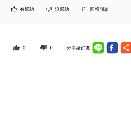
有幫助
沒幫助
回報問題
0
0
分享給好友