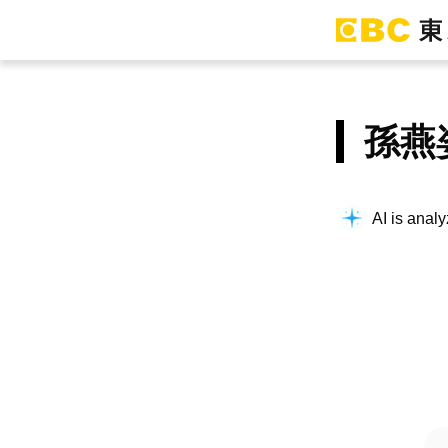
孫燕
AI is analy