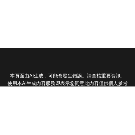
本頁面由AI生成，可能會發生錯誤。請查核重要資訊。
使用本AI生成內容服務即表示您同意此內容僅供個人參考
非商業用途，任何轉載分享皆不得違反法律或侵犯智慧財
產權，且您了解輸出內容可能不準確，所有爭議東森娛樂
保有最終解釋權
東森電視 版權所有 © 2025 EBC All Rights Reserved.
|
隱
私權政策