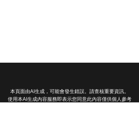
本頁面由AI生成，可能會發生錯誤。請查核重要資訊。
使用本AI生成內容服務即表示您同意此內容僅供個人參考
非商業用途，任何轉載分享皆不得違反法律或侵犯智慧財
產權，且您了解輸出內容可能不準確，所有爭議東森娛樂
保有最終解釋權