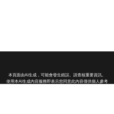
本頁面由AI生成，可能會發生錯誤。請查核重要資訊。
使用本AI生成內容服務即表示您同意此內容僅供個人參考
非商業用途，任何轉載分享皆不得違反法律或侵犯智慧財
產權，且您了解輸出內容可能不準確，所有爭議東森娛樂
保有最終解釋權