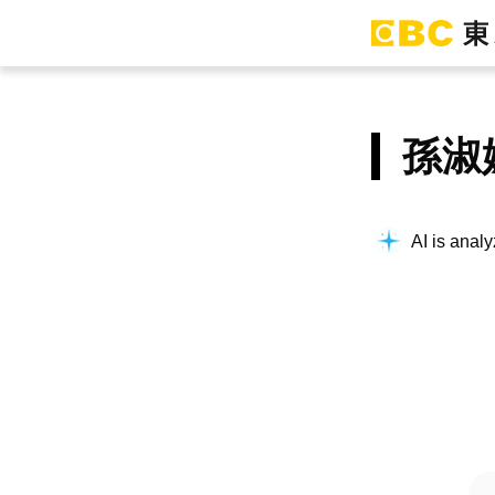
孫淑
AI is analy