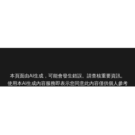
本頁面由AI生成，可能會發生錯誤。請查核重要資訊。
使用本AI生成內容服務即表示您同意此內容僅供個人參考
非商業用途，任何轉載分享皆不得違反法律或侵犯智慧財
產權，且您了解輸出內容可能不準確，所有爭議東森娛樂
保有最終解釋權
東森電視 版權所有 © 2025 EBC All Rights Reserved.
|
隱
私權政策