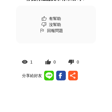
有幫助
沒幫助
回報問題
1
0
0
分享給好友