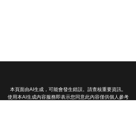
本頁面由AI生成，可能會發生錯誤。請查核重要資訊。
使用本AI生成內容服務即表示您同意此內容僅供個人參考
非商業用途，任何轉載分享皆不得違反法律或侵犯智慧財
產權，且您了解輸出內容可能不準確，所有爭議東森娛樂
保有最終解釋權