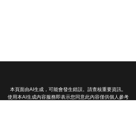
本頁面由AI生成，可能會發生錯誤。請查核重要資訊。
使用本AI生成內容服務即表示您同意此內容僅供個人參考
非商業用途，任何轉載分享皆不得違反法律或侵犯智慧財
產權，且您了解輸出內容可能不準確，所有爭議東森娛樂
保有最終解釋權