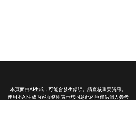
本頁面由AI生成，可能會發生錯誤。請查核重要資訊。
使用本AI生成內容服務即表示您同意此內容僅供個人參考
非商業用途，任何轉載分享皆不得違反法律或侵犯智慧財
產權，且您了解輸出內容可能不準確，所有爭議東森娛樂
保有最終解釋權