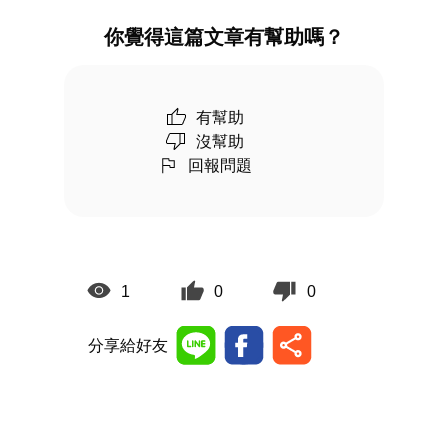
你覺得這篇文章有幫助嗎？
有幫助
沒幫助
回報問題
1
0
0
分享給好友