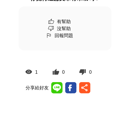
有幫助
沒幫助
回報問題
1
0
0
分享給好友