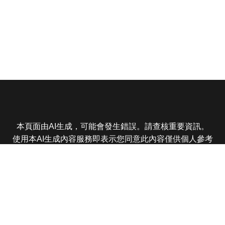
本頁面由AI生成，可能會發生錯誤。請查核重要資訊。
使用本AI生成內容服務即表示您同意此內容僅供個人參考
非商業用途，任何轉載分享皆不得違反法律或侵犯智慧財
產權，且您了解輸出內容可能不準確，所有爭議東森娛樂
保有最終解釋權
東森電視 版權所有 © 2025 EBC All Rights Reserved.
|
隱
私權政策