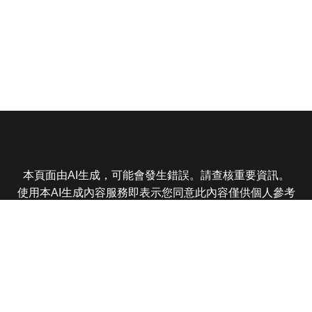
本頁面由AI生成，可能會發生錯誤。請查核重要資訊。
使用本AI生成內容服務即表示您同意此內容僅供個人參考
非商業用途，任何轉載分享皆不得違反法律或侵犯智慧財
產權，且您了解輸出內容可能不準確，所有爭議東森娛樂
保有最終解釋權
東森電視 版權所有 © 2025 EBC All Rights Reserved.
|
隱
私權政策