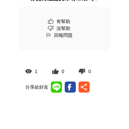
有幫助
沒幫助
回報問題
1
0
0
分享給好友