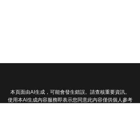
本頁面由AI生成，可能會發生錯誤。請查核重要資訊。
使用本AI生成內容服務即表示您同意此內容僅供個人參考
非商業用途，任何轉載分享皆不得違反法律或侵犯智慧財
產權，且您了解輸出內容可能不準確，所有爭議東森娛樂
保有最終解釋權