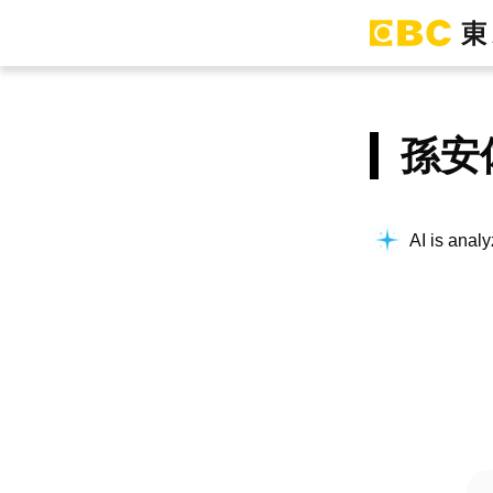
孫安
AI is analy