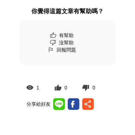
你覺得這篇文章有幫助嗎？
有幫助
沒幫助
回報問題
1
0
0
分享給好友