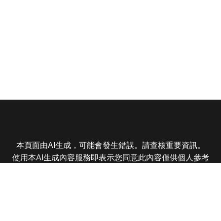
本頁面由AI生成，可能會發生錯誤。請查核重要資訊。
使用本AI生成內容服務即表示您同意此內容僅供個人參考
非商業用途，任何轉載分享皆不得違反法律或侵犯智慧財
產權，且您了解輸出內容可能不準確，所有爭議東森娛樂
保有最終解釋權