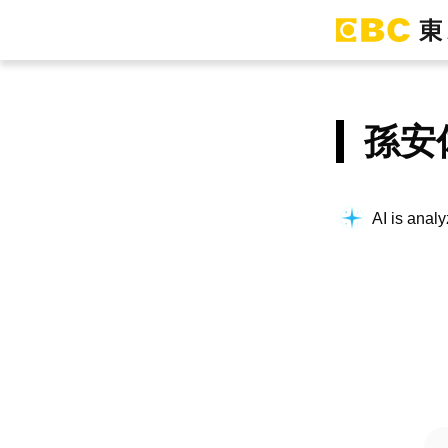
孫安
AI is analy