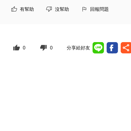
有幫助
沒幫助
回報問題
0
0
分享給好友