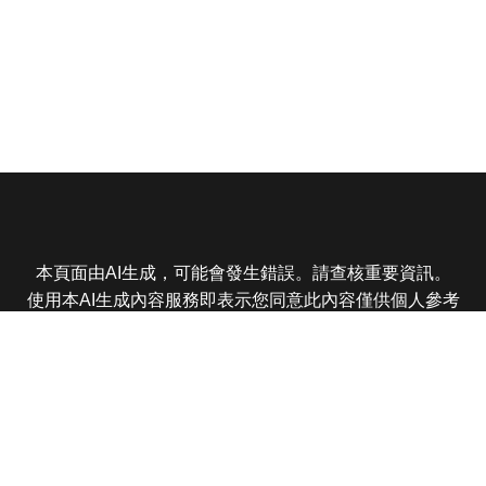
本頁面由AI生成，可能會發生錯誤。請查核重要資訊。
使用本AI生成內容服務即表示您同意此內容僅供個人參考
非商業用途，任何轉載分享皆不得違反法律或侵犯智慧財
產權，且您了解輸出內容可能不準確，所有爭議東森娛樂
保有最終解釋權
東森電視 版權所有 © 2025 EBC All Rights Reserved.
|
隱
私權政策