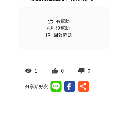
有幫助
沒幫助
回報問題
1
0
0
分享給好友