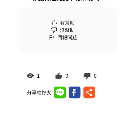
有幫助
沒幫助
回報問題
1
0
0
分享給好友