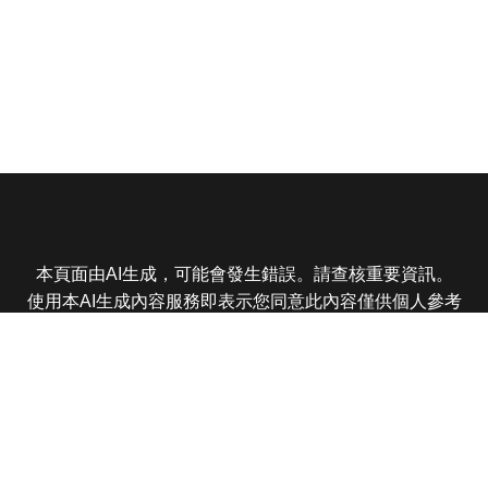
本頁面由AI生成，可能會發生錯誤。請查核重要資訊。
使用本AI生成內容服務即表示您同意此內容僅供個人參考
非商業用途，任何轉載分享皆不得違反法律或侵犯智慧財
產權，且您了解輸出內容可能不準確，所有爭議東森娛樂
保有最終解釋權
東森電視 版權所有 © 2025 EBC All Rights Reserved.
|
隱
私權政策