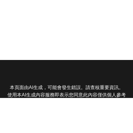
本頁面由AI生成，可能會發生錯誤。請查核重要資訊。
使用本AI生成內容服務即表示您同意此內容僅供個人參考
非商業用途，任何轉載分享皆不得違反法律或侵犯智慧財
產權，且您了解輸出內容可能不準確，所有爭議東森娛樂
保有最終解釋權