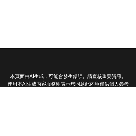
本頁面由AI生成，可能會發生錯誤。請查核重要資訊。
使用本AI生成內容服務即表示您同意此內容僅供個人參考
非商業用途，任何轉載分享皆不得違反法律或侵犯智慧財
產權，且您了解輸出內容可能不準確，所有爭議東森娛樂
保有最終解釋權
東森電視 版權所有 © 2025 EBC All Rights Reserved.
|
隱
私權政策