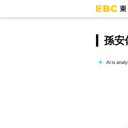
孫安
AI is analy