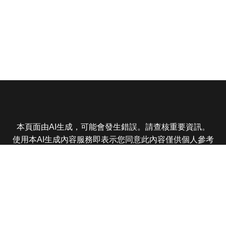
本頁面由AI生成，可能會發生錯誤。請查核重要資訊。
使用本AI生成內容服務即表示您同意此內容僅供個人參考
非商業用途，任何轉載分享皆不得違反法律或侵犯智慧財
產權，且您了解輸出內容可能不準確，所有爭議東森娛樂
保有最終解釋權
東森電視 版權所有 © 2025 EBC All Rights Reserved.
|
隱
私權政策