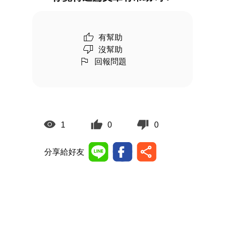
有幫助
沒幫助
回報問題
1
0
0
分享給好友