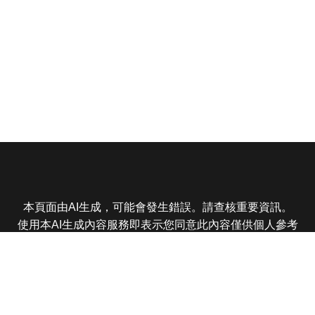
本頁面由AI生成，可能會發生錯誤。請查核重要資訊。
使用本AI生成內容服務即表示您同意此內容僅供個人參考
非商業用途，任何轉載分享皆不得違反法律或侵犯智慧財
產權，且您了解輸出內容可能不準確，所有爭議東森娛樂
保有最終解釋權