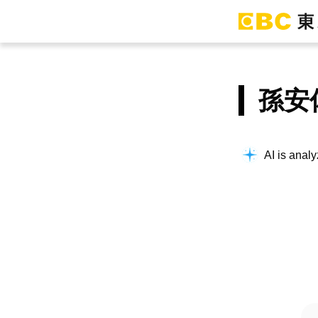
孫安
Thinking a