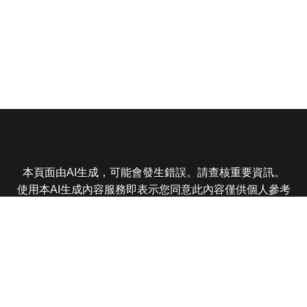
本頁面由AI生成，可能會發生錯誤。請查核重要資訊。
使用本AI生成內容服務即表示您同意此內容僅供個人參考
非商業用途，任何轉載分享皆不得違反法律或侵犯智慧財
產權，且您了解輸出內容可能不準確，所有爭議東森娛樂
保有最終解釋權
東森電視 版權所有 © 2025 EBC All Rights Reserved.
|
隱
私權政策