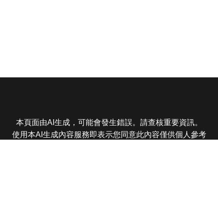
本頁面由AI生成，可能會發生錯誤。請查核重要資訊。
使用本AI生成內容服務即表示您同意此內容僅供個人參考
非商業用途，任何轉載分享皆不得違反法律或侵犯智慧財
產權，且您了解輸出內容可能不準確，所有爭議東森娛樂
保有最終解釋權
東森電視 版權所有 © 2025 EBC All Rights Reserved.
|
隱
私權政策