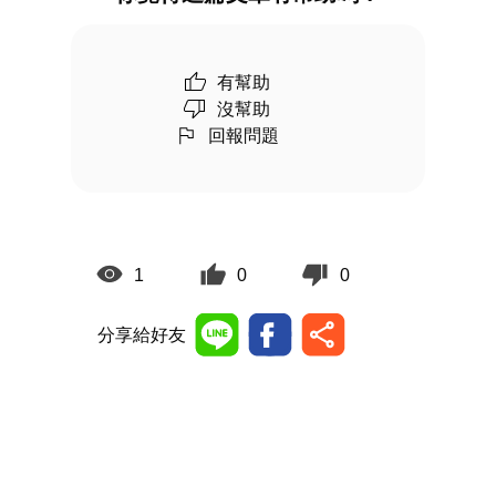
有幫助
沒幫助
回報問題
1
0
0
分享給好友