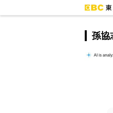
孫協
AI is analy