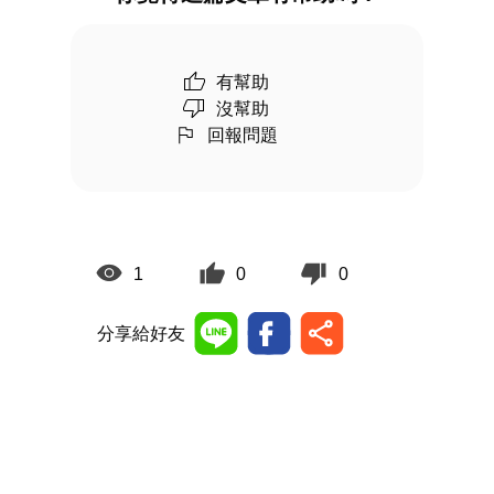
有幫助
沒幫助
回報問題
1
0
0
分享給好友