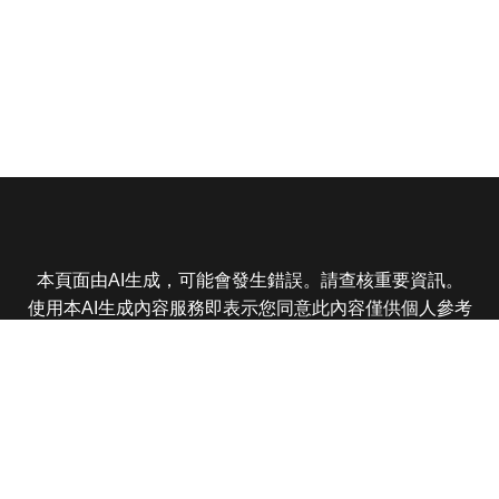
本頁面由AI生成，可能會發生錯誤。請查核重要資訊。
使用本AI生成內容服務即表示您同意此內容僅供個人參考
非商業用途，任何轉載分享皆不得違反法律或侵犯智慧財
產權，且您了解輸出內容可能不準確，所有爭議東森娛樂
保有最終解釋權
東森電視 版權所有 © 2025 EBC All Rights Reserved.
|
隱
私權政策