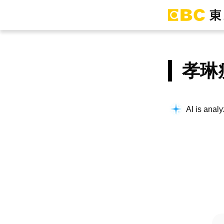
孝琳
AI is analy