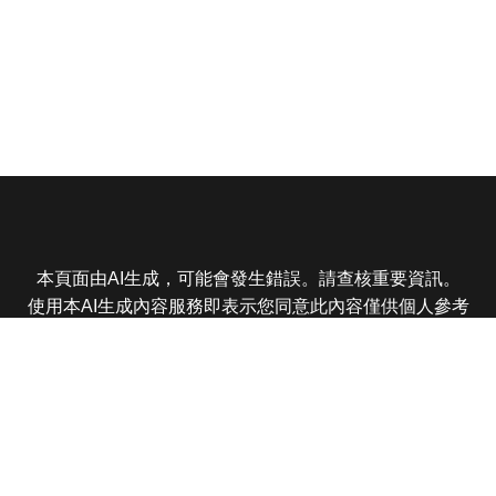
本頁面由AI生成，可能會發生錯誤。請查核重要資訊。
使用本AI生成內容服務即表示您同意此內容僅供個人參考
非商業用途，任何轉載分享皆不得違反法律或侵犯智慧財
產權，且您了解輸出內容可能不準確，所有爭議東森娛樂
保有最終解釋權
東森電視 版權所有 © 2025 EBC All Rights Reserved.
|
隱
私權政策