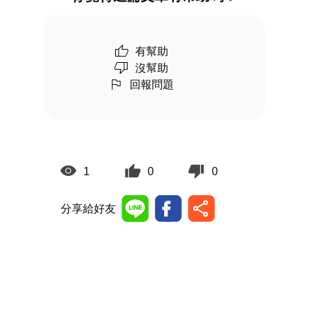
有幫助
沒幫助
回報問題
1
0
0
分享給好友