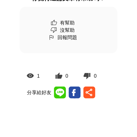
有幫助
沒幫助
回報問題
1
0
0
分享給好友