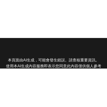
本頁面由AI生成，可能會發生錯誤。請查核重要資訊。
使用本AI生成內容服務即表示您同意此內容僅供個人參考
非商業用途，任何轉載分享皆不得違反法律或侵犯智慧財
產權，且您了解輸出內容可能不準確，所有爭議東森娛樂
保有最終解釋權
東森電視 版權所有 © 2025 EBC All Rights Reserved.
|
隱
私權政策