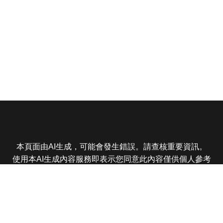
本頁面由AI生成，可能會發生錯誤。請查核重要資訊。
使用本AI生成內容服務即表示您同意此內容僅供個人參考
非商業用途，任何轉載分享皆不得違反法律或侵犯智慧財
產權，且您了解輸出內容可能不準確，所有爭議東森娛樂
保有最終解釋權