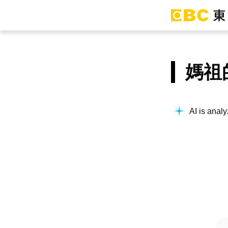
媽祖
AI is analy