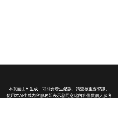
本頁面由AI生成，可能會發生錯誤。請查核重要資訊。
使用本AI生成內容服務即表示您同意此內容僅供個人參考
非商業用途，任何轉載分享皆不得違反法律或侵犯智慧財
產權，且您了解輸出內容可能不準確，所有爭議東森娛樂
保有最終解釋權