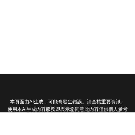
本頁面由AI生成，可能會發生錯誤。請查核重要資訊。
使用本AI生成內容服務即表示您同意此內容僅供個人參考
非商業用途，任何轉載分享皆不得違反法律或侵犯智慧財
產權，且您了解輸出內容可能不準確，所有爭議東森娛樂
保有最終解釋權