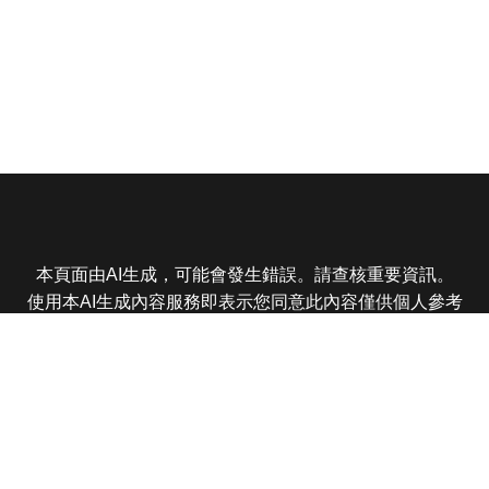
本頁面由AI生成，可能會發生錯誤。請查核重要資訊。
使用本AI生成內容服務即表示您同意此內容僅供個人參考
非商業用途，任何轉載分享皆不得違反法律或侵犯智慧財
產權，且您了解輸出內容可能不準確，所有爭議東森娛樂
保有最終解釋權
東森電視 版權所有 © 2025 EBC All Rights Reserved.
|
隱
私權政策