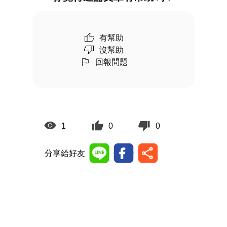
有幫助
沒幫助
回報問題
1
0
0
分享給好友