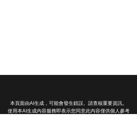
本頁面由AI生成，可能會發生錯誤。請查核重要資訊。
使用本AI生成內容服務即表示您同意此內容僅供個人參考
非商業用途，任何轉載分享皆不得違反法律或侵犯智慧財
產權，且您了解輸出內容可能不準確，所有爭議東森娛樂
保有最終解釋權