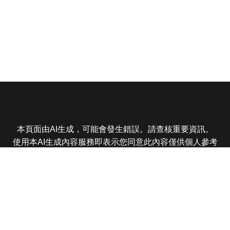
本頁面由AI生成，可能會發生錯誤。請查核重要資訊。
使用本AI生成內容服務即表示您同意此內容僅供個人參考
非商業用途，任何轉載分享皆不得違反法律或侵犯智慧財
產權，且您了解輸出內容可能不準確，所有爭議東森娛樂
保有最終解釋權
東森電視 版權所有 © 2025 EBC All Rights Reserved.
|
隱
私權政策