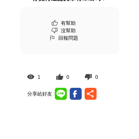
有幫助
沒幫助
回報問題
1
0
0
分享給好友