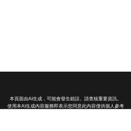
本頁面由AI生成，可能會發生錯誤。請查核重要資訊。
使用本AI生成內容服務即表示您同意此內容僅供個人參考
非商業用途，任何轉載分享皆不得違反法律或侵犯智慧財
產權，且您了解輸出內容可能不準確，所有爭議東森娛樂
保有最終解釋權