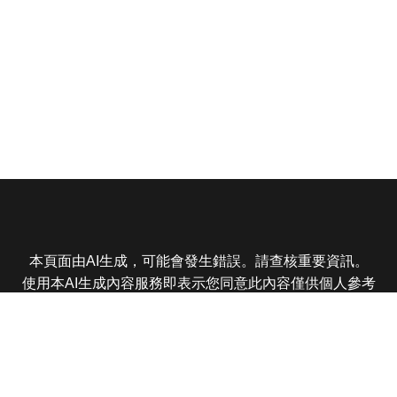
本頁面由AI生成，可能會發生錯誤。請查核重要資訊。
使用本AI生成內容服務即表示您同意此內容僅供個人參考
非商業用途，任何轉載分享皆不得違反法律或侵犯智慧財
產權，且您了解輸出內容可能不準確，所有爭議東森娛樂
保有最終解釋權