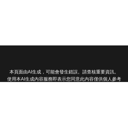
本頁面由AI生成，可能會發生錯誤。請查核重要資訊。
使用本AI生成內容服務即表示您同意此內容僅供個人參考
非商業用途，任何轉載分享皆不得違反法律或侵犯智慧財
產權，且您了解輸出內容可能不準確，所有爭議東森娛樂
保有最終解釋權
東森電視 版權所有 © 2025 EBC All Rights Reserved.
|
隱
私權政策