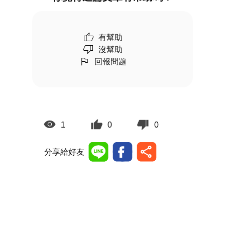
有幫助
沒幫助
回報問題
1
0
0
分享給好友