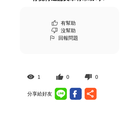
有幫助
沒幫助
回報問題
1
0
0
分享給好友