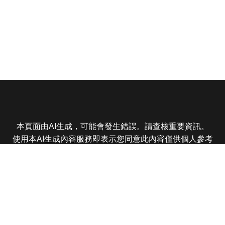
本頁面由AI生成，可能會發生錯誤。請查核重要資訊。
使用本AI生成內容服務即表示您同意此內容僅供個人參考
非商業用途，任何轉載分享皆不得違反法律或侵犯智慧財
產權，且您了解輸出內容可能不準確，所有爭議東森娛樂
保有最終解釋權
東森電視 版權所有 © 2025 EBC All Rights Reserved.
|
隱
私權政策