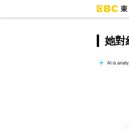
她對
AI is analy