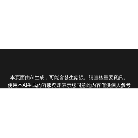
本頁面由AI生成，可能會發生錯誤。請查核重要資訊。
使用本AI生成內容服務即表示您同意此內容僅供個人參考
非商業用途，任何轉載分享皆不得違反法律或侵犯智慧財
產權，且您了解輸出內容可能不準確，所有爭議東森娛樂
保有最終解釋權
東森電視 版權所有 © 2025 EBC All Rights Reserved.
|
隱
私權政策