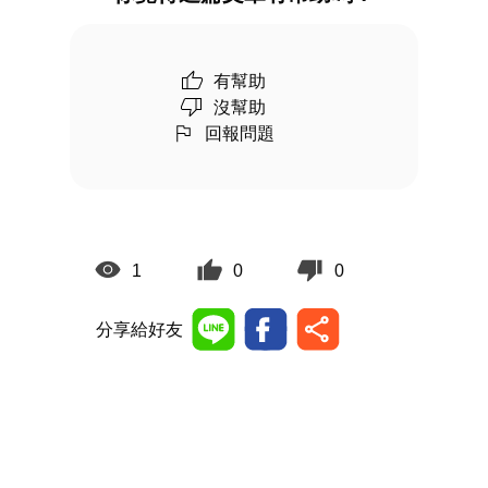
有幫助
沒幫助
回報問題
1
0
0
分享給好友