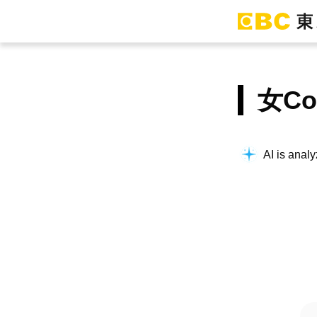
女C
AI is analy