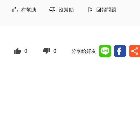
有幫助
沒幫助
回報問題
0
0
分享給好友